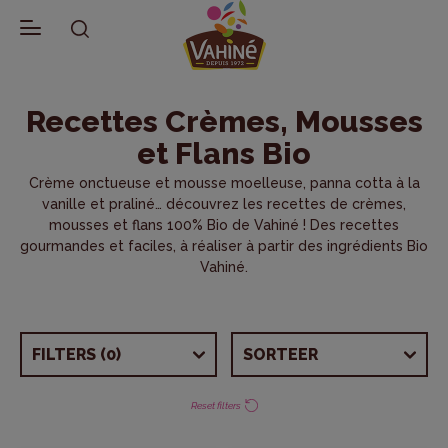
CATEGORIEËN RECEPTEN
SOORTEN RECEPTEN
GELEGENHEDEN
SMAKEN
VOORBEREIDINGSTIJD
SEIZOEN
(130)
(200)
(119)
(102)
(0)
(112)
Terug naar Recepten
Recettes Crèmes, Mousses
Biologische recepten
Workshops voor kinderen
Zomerdesserts
Amandel
Minder dan 15 minuten
Herfst
et Flans Bio
Klassieke recepten
Met Fondant
Driekoningen
Karamel
Meer dan 30 minuten
Zomer
Crème onctueuse et mousse moelleuse, panna cotta à la
Creatieve recepten
Recept Crêpes, Wafels & Pannenkoeken
Moederdag
Chocolade
Winter
vanille et praliné… découvrez les recettes de crèmes,
mousses et flans 100% Bio de Vahiné ! Des recettes
Recepten per gelegenheid
Crêpes, Wafels & Pannenkoeken
Vaderdag
Fruit
Lente
gourmandes et faciles, à réaliser à partir des ingrédients Bio
Vahiné.
Recepten voor kinderen
Cupcakes & kleine Taart
Verjaardag
Kokosnoot
Taarten met Fondant
Snacks
Vanille
FILTERS
(0)
SORTEER
Verjaardagstaarten voor kinderen
Halloween
Taarten versieren
Kerst
Reset filters
Taarten & Cake
Pasen