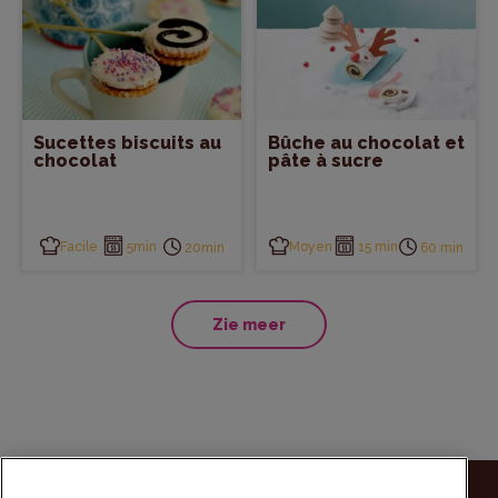
Sucettes biscuits au
Bûche au chocolat et
chocolat
pâte à sucre
Facile
5min
Moyen
15 min
20min
60 min
Zie meer