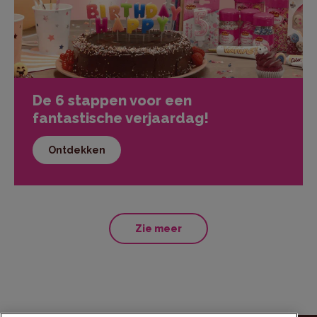
De 6 stappen voor een
fantastische verjaardag!
Ontdekken
Zie meer