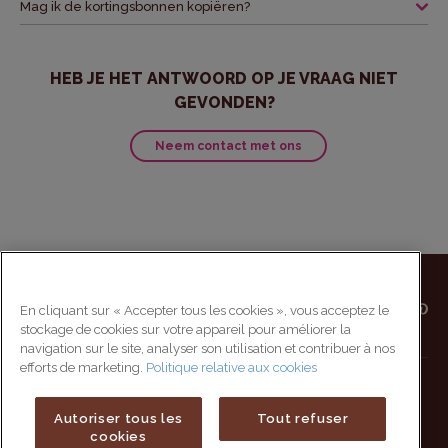
Mag ik de kortingsbonnen kopiëren?
HEB JE HET ANTWOORD OP JE VRAAG NIET
GEVONDEN?
Neem contact met ons
En cliquant sur « Accepter tous les cookies », vous acceptez le
stockage de cookies sur votre appareil pour améliorer la
navigation sur le site, analyser son utilisation et contribuer à nos
efforts de marketing.
Politique relative aux cookies
Werken bij Vahiné
Sitemap
Autoriser tous les
Tout refuser
Contact
Privacy beleid
cookies