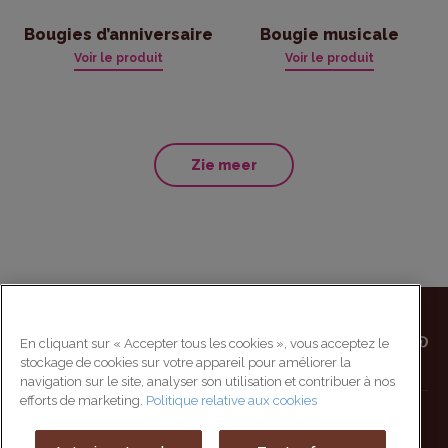
Bougies d’anniversaire
Bougie musicale
Voir le produit
Voir le produit
Zie meer
En cliquant sur « Accepter tous les cookies », vous acceptez le
stockage de cookies sur votre appareil pour améliorer la
navigation sur le site, analyser son utilisation et contribuer à nos
efforts de marketing.
Politique relative aux cookies
Werken bij Vahiné
Sitemap