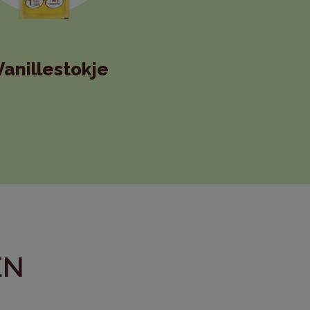
Vanillestokje
EN