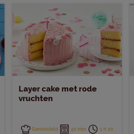
Layer cake met rode
vruchten
Gemiddeld
50 min
1 h 20