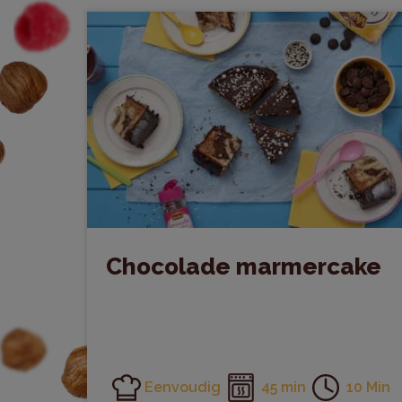
Chocolade marmercake
Eenvoudig
45 min
10 Min