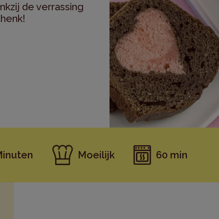
nkzij de verrassing
chenk!
Minuten
Moeilijk
60 min