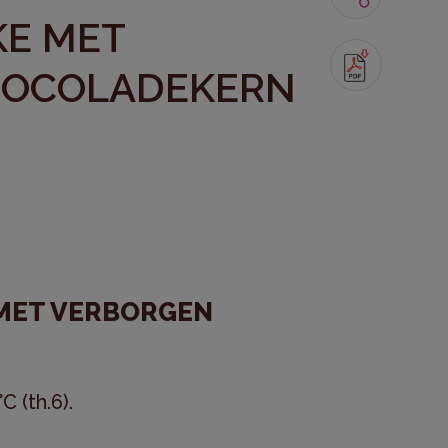
KE MET
HOCOLADEKERN
 MET VERBORGEN
 (th.6).