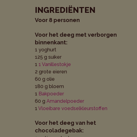
INGREDIËNTEN
Voor 8 personen
Voor het deeg met verborgen
binnenkant:
1 yoghurt
125 g suiker
1
1 Vanillestokje
2 grote eieren
60 g olie
180 g bloem
1
Bakpoeder
60 g
Amandelpoeder
1
Vloeibare voedselkleurstoffen
Voor het deeg van het
chocoladegebak: