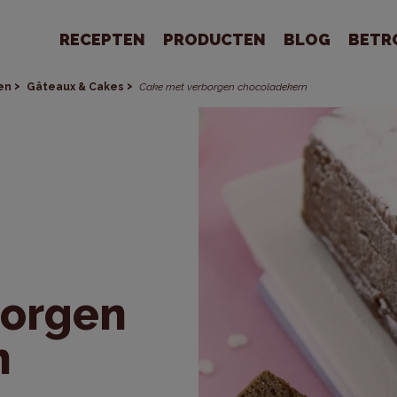
RECEPTEN
PRODUCTEN
BLOG
BETR
en
Gâteaux & Cakes
Cake met verborgen chocoladekern
borgen
n