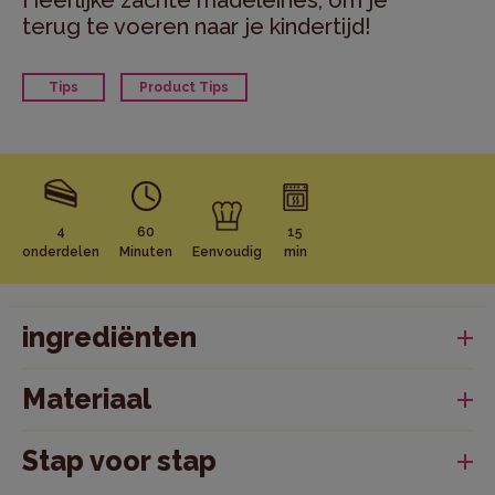
Heerlijke zachte madeleines, om je
terug te voeren naar je kindertijd!
Tips
Product Tips
4
60
15
onderdelen
Minuten
Eenvoudig
min
ingrediënten
Voor 4 personen
90 g boter (gezouten of ongezouten)
Materiaal
3 eieren
1 garde
100 g suiker
madeleinevormpjes
110 g bloem
Stap voor stap
1
Bakpoeder
zest van 1 citroen