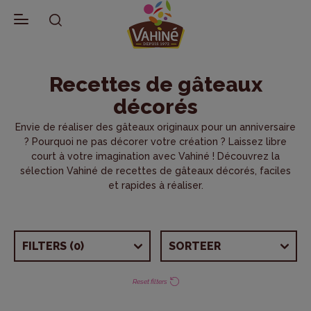
CATEGORIEËN RECEPTEN
SOORTEN RECEPTEN
GELEGENHEDEN
SMAKEN
VOORBEREIDINGSTIJD
SEIZOEN
(1)
(2)
(2)
(2)
(0)
(2)
Terug naar Recepten
Recettes de gâteaux
Biologische recepten
Workshops voor kinderen
Zomerdesserts
Amandel
Minder dan 15 minuten
Herfst
décorés
Klassieke recepten
Met Fondant
Driekoningen
Karamel
Meer dan 30 minuten
Zomer
Envie de réaliser des gâteaux originaux pour un anniversaire
Creatieve recepten
Recept Crêpes, Wafels & Pannenkoeken
Moederdag
Chocolade
Winter
? Pourquoi ne pas décorer votre création ? Laissez libre
court à votre imagination avec Vahiné ! Découvrez la
Recepten per gelegenheid
Crêpes, Wafels & Pannenkoeken
Vaderdag
Fruit
Lente
sélection Vahiné de recettes de gâteaux décorés, faciles
et rapides à réaliser.
Recepten voor kinderen
Cupcakes & kleine Taart
Verjaardag
Kokosnoot
Taarten met Fondant
Snacks
Vanille
FILTERS
(0)
SORTEER
Verjaardagstaarten voor kinderen
Halloween
Taarten versieren
Kerst
Reset filters
Taarten & Cake
Pasen