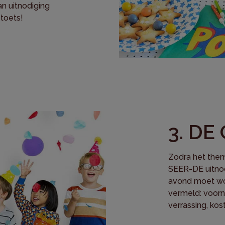
n uitnodiging
 toets!
3. DE
Zodra het them
SEER-DE uitnod
avond moet wo
vermeld: voorna
verrassing, kostu