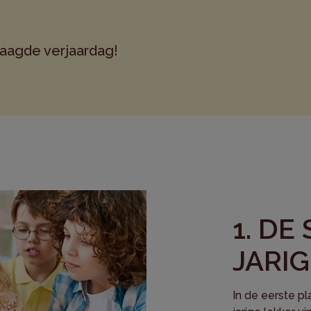
laagde verjaardag!
1. DE
JARIG
In de eerste pl