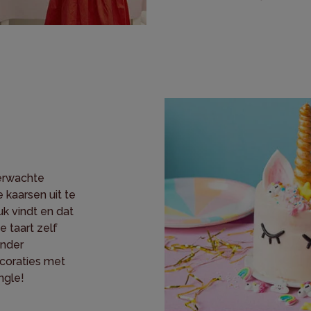
verwachte
kaarsen uit te
k vindt en dat
 taart zelf
onder
ecoraties met
ngle!