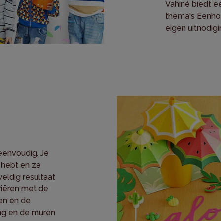
Vahiné biedt e
thema's Eenhoo
eigen uitnodig
eenvoudig. Je
 hebt en ze
ldig resultaat
ariëren met de
en en de
ing en de muren