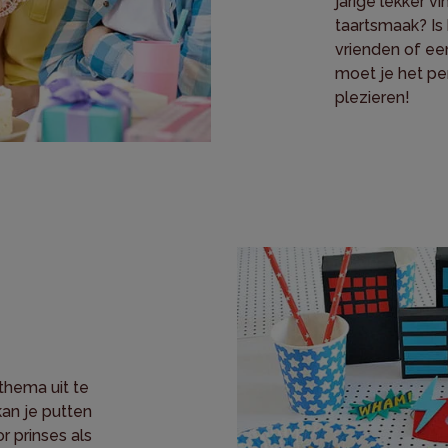
jarige lekker vi
taartsmaak? Is 
vrienden of ee
moet je het pe
plezieren!
thema uit te
kan je putten
or prinses als