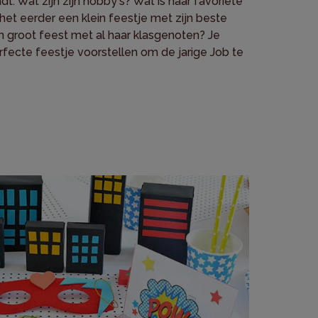
ndt. Wat zijn zijn hobby's? Wat is haar favoriete
het eerder een klein feestje met zijn beste
n groot feest met al haar klasgenoten? Je
rfecte feestje voorstellen om de jarige Job te