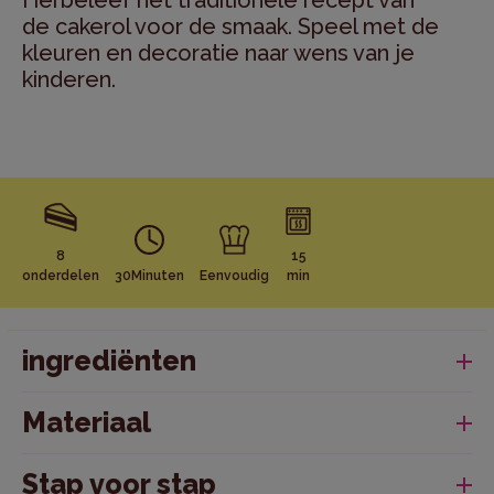
Herbeleef het traditionele recept van
de cakerol voor de smaak. Speel met de
kleuren en decoratie naar wens van je
kinderen.
8
15
onderdelen
30Minuten
Eenvoudig
min
ingrediënten
Voor 8 personen
500 g bloem
Materiaal
100 g
Amandelpoeder
1 grote kom
1
Bakpoeder
Vershoudfolie
140 g suikerglazuur
Stap voor stap
Deegrol
60 g bruine suiker