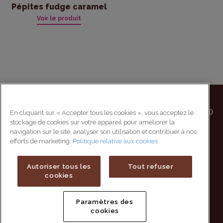
Pépites fudge caramel
Voir le produit
En cliquant sur « Accepter tous les cookies », vous acceptez le
stockage de cookies sur votre appareil pour améliorer la
navigation sur le site, analyser son utilisation et contribuer à nos
efforts de marketing.
Politique relative aux cookies
Werken bij Vahiné
Sitemap
Autoriser tous les
Tout refuser
Contact
Privacy beleid
cookies
FAQ
Cookie beleid
Paramètres des
cookies
Legale notities
Pers