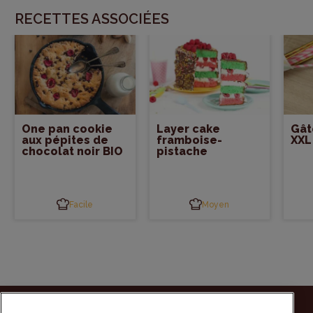
RECETTES ASSOCIÉES
One pan cookie
Layer cake
Gât
aux pépites de
framboise-
XXL
chocolat noir BIO
pistache
Facile
Moyen