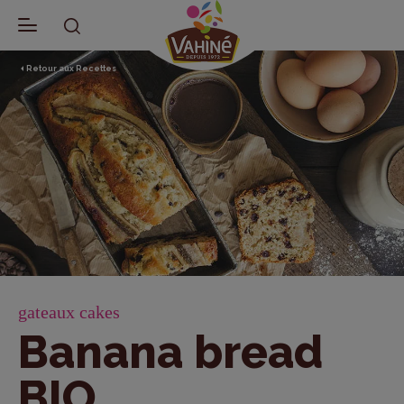
Retour aux Recettes
gateaux cakes
Banana bread
BIO