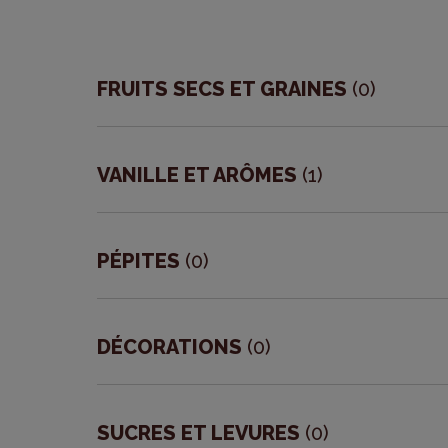
FRUITS SECS ET GRAINES
(0)
Amandes
Cranberries
VANILLE ET ARÔMES
(1)
Fruits confits en Provence
Arômes de vanille
Graines
Autres arômes
PÉPITES
(0)
Noisettes
Vanilles en gousse
Noix
Autres pépites
Vanilles en poudre
Noix de coco
Pépites caramel
DÉCORATIONS
(0)
Pignons
Pépites chocolat
Bougies & Décors anniversaire
Pistache
Colorants & Crayons alimentaires
SUCRES ET LEVURES
(0)
Pralin