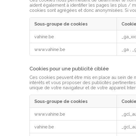
aident également à identifier les pages les plus / m
cookies sont agrégées et donc anonymisées. Si vous
Sous-groupe de cookies
Cooki
Cookies
vahine.be
_ga_xx
de
performance
www.vahine.be
_ga
,
_
Cookies pour une publicité ciblée
Ces cookies peuvent être mis en place au sein de not
intérêts et vous proposer des publicités pertinentes
unique de votre navigateur et de votre appareil Inter
Sous-groupe de cookies
Cooki
Cookies
www.vahine.be
_gcl_a
pour
une
vahine.be
_gcl_a
publicité
ciblée