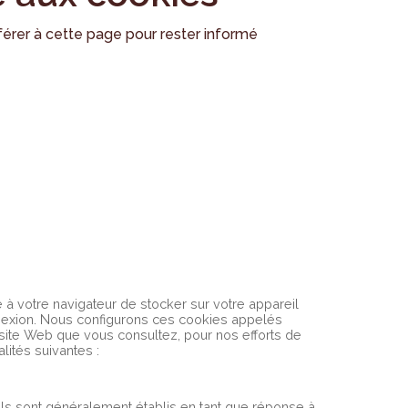
férer à cette page pour rester informé
de à votre navigateur de stocker sur votre appareil
nnexion. Nous configurons ces cookies appelés
 site Web que vous consultez, pour nos efforts de
lités suivantes :
ls sont généralement établis en tant que réponse à