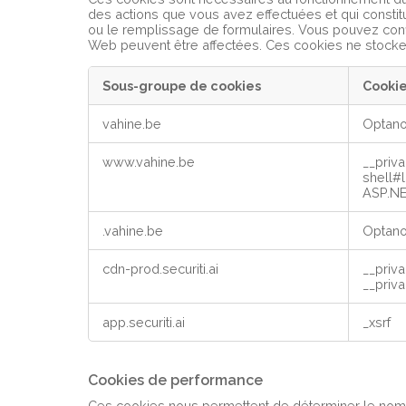
des actions que vous avez effectuées et qui constit
ou le remplissage de formulaires. Vous pouvez confi
Web peuvent être affectées. Ces cookies ne stockent
Sous-groupe de cookies
Cooki
Cookies
vahine.be
Optan
strictement
nécessaires
www.vahine.be
__priv
shell#
ASP.NE
.vahine.be
Optan
cdn-prod.securiti.ai
__priv
__priv
app.securiti.ai
_xsrf
Cookies de performance
Ces cookies nous permettent de déterminer le nombre