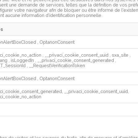
uent une demande de services, telles que la définition de vos préf
gurer votre navigateur afin de bloquer ou être informé de l'existen
 aucune information d’identification personnelle.
es
onAlertBoxClosed
,
OptanonConsent
aci_cookie_no_action
,
__privaci_cookie_consent_uuid
,
sxa_site
,
lang
,
isLoggedIn
,
__privaci_cookie_consent_generated
,
T_SessionId
,
__RequestVerificationToken
onAlertBoxClosed
,
OptanonConsent
aci_cookie_consent_generated, __privaci_cookie_consent_uuid,
aci_cookie_no_action
 de visites et les sources du trafic, afin de mesurer et d’amélior