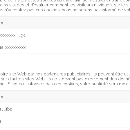
oins visitées et d’évaluer comment les visiteurs naviguent sur le s
 n'acceptez pas ces cookies, nous ne serons pas informé de votre 
es
xxxxxxxx
,
_ga
ga_xxxxxxxxxx
re site Web par nos partenaires publicitaires. Ils peuvent être util
 sur d'autres sites Web. Ils ne stockent pas directement des donné
net. Si vous n'autorisez pas ces cookies, votre publicité sera moins
es
u
,
_fbp
u