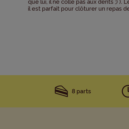
que lui, il ne colle pas aux dents ;) )
il est parfait pour clôturer un repas d
8 parts