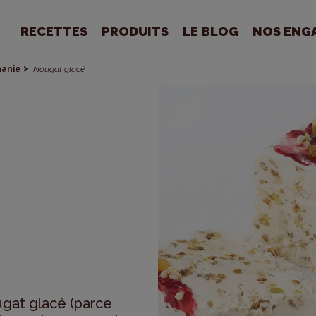
RECETTES
PRODUITS
LE BLOG
NOS ENG
hanie
Nougat glacé
ugat glacé (parce