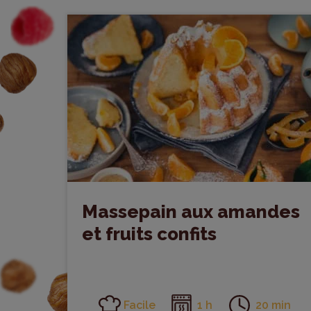
Massepain aux amandes
et fruits confits
Facile
1 h
20 min