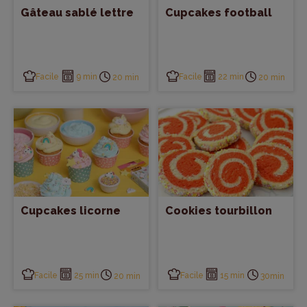
Gâteau sablé lettre
Cupcakes football
Gâteaux rigolos enfant
Petit déjeuner & Brunch
Glaces, Sorbets & Smoothies
Saint-Valentin
Les bases
Facile
9 min
Facile
22 min
20 min
20 min
Les Grands Classiques
Recettes faciles enfants
Recettes tendances
Tartes & Tartelettes
Cupcakes licorne
Cookies tourbillon
Facile
25 min
Facile
15 min
20 min
30min