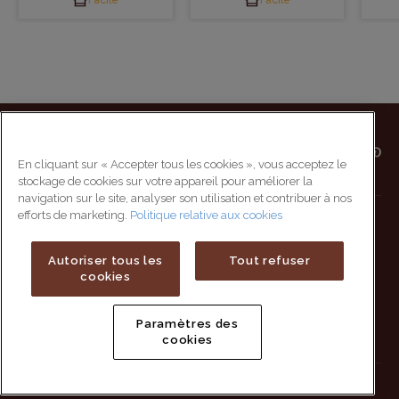
Facile
Facile
En cliquant sur « Accepter tous les cookies », vous acceptez le
stockage de cookies sur votre appareil pour améliorer la
navigation sur le site, analyser son utilisation et contribuer à nos
efforts de marketing.
Politique relative aux cookies
Carrières
Plan du site
Contact
Politique et vie privée
Autoriser tous les
Tout refuser
cookies
FAQ
Politique relative aux
cookies
Paramètres des
Mentions légales
cookies
Presse