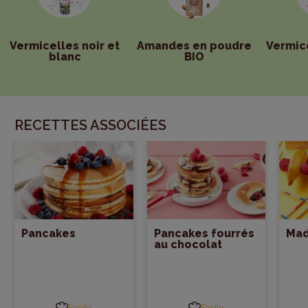
Recouvrir de pâte à tartiner, de noisette concassées et
de fruits de saison.
Vermicelles noir et
Amandes en poudre
Vermic
blanc
BIO
RECETTES ASSOCIÉES
Pancakes
Pancakes fourrés
Mad
au chocolat