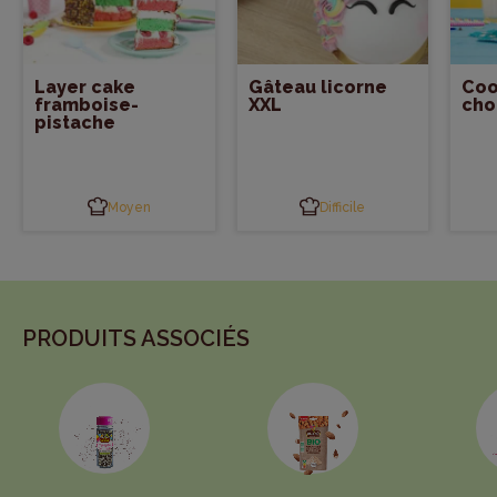
Layer cake
Gâteau licorne
Coo
framboise-
XXL
cho
pistache
Moyen
Difficile
PRODUITS ASSOCIÉS