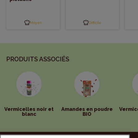
Moyen
Difficile
PRODUITS ASSOCIÉS
Vermicelles noir et
Amandes en poudre
Vermic
blanc
BIO