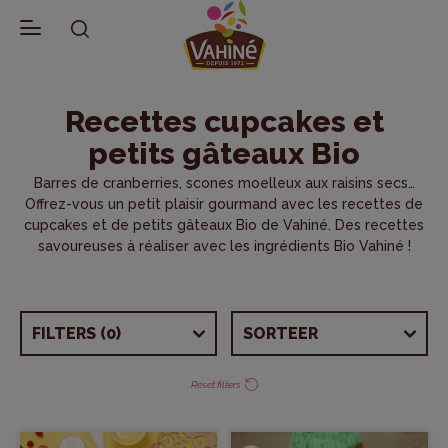
CATEGORIEËN RECEPTEN
SOORTEN RECEPTEN
GELEGENHEDEN
SMAKEN
VOORBEREIDINGSTIJD
SEIZOEN
(130)
(200)
(119)
(102)
(0)
(112)
Terug naar Recepten
Recettes cupcakes et
Biologische recepten
Workshops voor kinderen
Zomerdesserts
Amandel
Minder dan 15 minuten
Herfst
petits gâteaux Bio
Klassieke recepten
Met Fondant
Driekoningen
Karamel
Meer dan 30 minuten
Zomer
Barres de cranberries, scones moelleux aux raisins secs…
Creatieve recepten
Recept Crêpes, Wafels & Pannenkoeken
Moederdag
Chocolade
Winter
Offrez-vous un petit plaisir gourmand avec les recettes de
cupcakes et de petits gâteaux Bio de Vahiné. Des recettes
Recepten per gelegenheid
Crêpes, Wafels & Pannenkoeken
Vaderdag
Fruit
Lente
savoureuses à réaliser avec les ingrédients Bio Vahiné !
Recepten voor kinderen
Cupcakes & kleine Taart
Verjaardag
Kokosnoot
Taarten met Fondant
Snacks
Vanille
FILTERS
(0)
SORTEER
Verjaardagstaarten voor kinderen
Halloween
Reset filters
Taarten versieren
Kerst
Taarten & Cake
Pasen