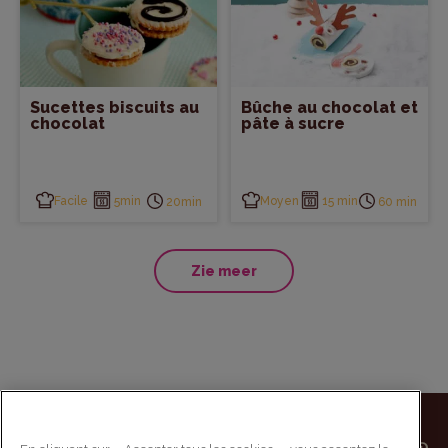
Sucettes biscuits au
Bûche au chocolat et
chocolat
pâte à sucre
Facile
5min
Moyen
15 min
20min
60 min
Zie meer